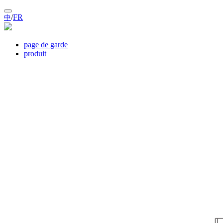
/
FR
中
page de garde
produit