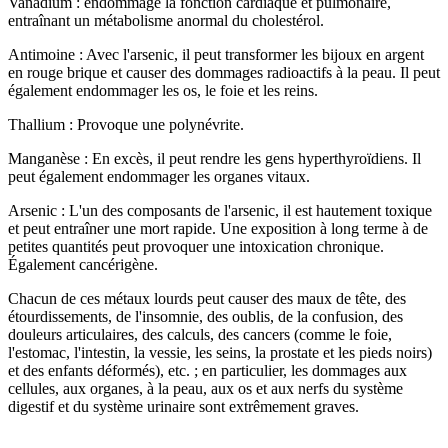
Vanadium : endommage la fonction cardiaque et pulmonaire,
entraînant un métabolisme anormal du cholestérol.
Antimoine : Avec l'arsenic, il peut transformer les bijoux en argent
en rouge brique et causer des dommages radioactifs à la peau. Il peut
également endommager les os, le foie et les reins.
Thallium : Provoque une polynévrite.
Manganèse : En excès, il peut rendre les gens hyperthyroïdiens. Il
peut également endommager les organes vitaux.
Arsenic : L'un des composants de l'arsenic, il est hautement toxique
et peut entraîner une mort rapide. Une exposition à long terme à de
petites quantités peut provoquer une intoxication chronique.
Également cancérigène.
Chacun de ces métaux lourds peut causer des maux de tête, des
étourdissements, de l'insomnie, des oublis, de la confusion, des
douleurs articulaires, des calculs, des cancers (comme le foie,
l'estomac, l'intestin, la vessie, les seins, la prostate et les pieds noirs)
et des enfants déformés), etc. ; en particulier, les dommages aux
cellules, aux organes, à la peau, aux os et aux nerfs du système
digestif et du système urinaire sont extrêmement graves.