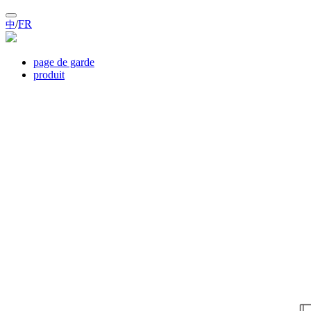
/
FR
中
page de garde
produit