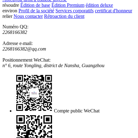
résoudre
Édition de base
Édition Premium
édition deluxe
environ
Profil de la société
Services corporatifs
certificat d'honneur
relier
Nous contacter
Rétroaction du client
Numéro QQ:
2268166382
Adresse e-mail:
2268166382@qq.com
Positionnement WeChat:
n° 6, route Yongling, district de Nansha, Guangzhou
Compte public WeChat