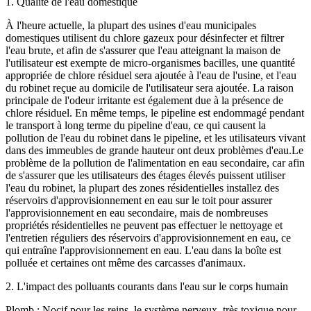
1. Qualité de l'eau domestique
À l'heure actuelle, la plupart des usines d'eau municipales
domestiques utilisent du chlore gazeux pour désinfecter et filtrer
l'eau brute, et afin de s'assurer que l'eau atteignant la maison de
l'utilisateur est exempte de micro-organismes bacilles, une quantité
appropriée de chlore résiduel sera ajoutée à l'eau de l'usine, et l'eau
du robinet reçue au domicile de l'utilisateur sera ajoutée. La raison
principale de l'odeur irritante est également due à la présence de
chlore résiduel. En même temps, le pipeline est endommagé pendant
le transport à long terme du pipeline d'eau, ce qui causent la
pollution de l'eau du robinet dans le pipeline, et les utilisateurs vivant
dans des immeubles de grande hauteur ont deux problèmes d'eau.Le
problème de la pollution de l'alimentation en eau secondaire, car afin
de s'assurer que les utilisateurs des étages élevés puissent utiliser
l'eau du robinet, la plupart des zones résidentielles installez des
réservoirs d'approvisionnement en eau sur le toit pour assurer
l'approvisionnement en eau secondaire, mais de nombreuses
propriétés résidentielles ne peuvent pas effectuer le nettoyage et
l'entretien réguliers des réservoirs d'approvisionnement en eau, ce
qui entraîne l'approvisionnement en eau. L'eau dans la boîte est
polluée et certaines ont même des carcasses d'animaux.
2. L'impact des polluants courants dans l'eau sur le corps humain
Plomb : Nocif pour les reins, le système nerveux, très toxique pour